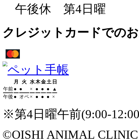
午後休
第4日曜
クレジットカードでのお
月
火
水
木
金
土
日
午前
●
●
×
●
●
●
▲
午後
●
オペ
×
●
●
●
×
※第4日曜午前(9:00-12
©OISHI ANIMAL CLINIC